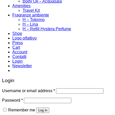
Body Oil – Acquasala
Amenities
Travel Kit
Fragranze ambiente
H – Totonno
H – Lina
H – Refill Hystera Perfume
Shop
Logo olfattivo
Press
Cart
Account
Contatti
Login
Newsletter
Login
Username or email address
*
Password
*
Remember me
Log in