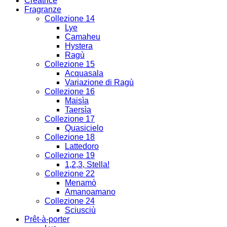
Creatrice
Fragranze
Collezione 14
Lye
Camaheu
Hystera
Ragù
Collezione 15
Acquasala
Variazione di Ragù
Collezione 16
Maisìa
Taersìa
Collezione 17
Quasicielo
Collezione 18
Lattedoro
Collezione 19
1,2,3, Stella!
Collezione 22
Menamò
Amanoamano
Collezione 24
Sciusciù
Prêt-à-porter