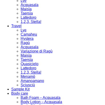
Lye
Acquasala
Maisìa
Taersìa
Lattedoro
1,2,3, Stella!
Travel
Lye
Camaheu
Hystera
Ragù
Acquasala
Variazione di Ragù
Maisìa
Taersìa
Quasicielo
Lattedoro
1,2,3, Stella!
Menamò
Amanoamano
Sciusciù
Sample Kit
Body care
Bath Foam – Acquasala
Body Lotion – Acquasala