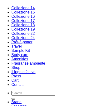
Collezione 14
Collezione 15
Collezione 16
Collezione 17
Collezione 18
Collezione 19
Collezione 22
Collezione 24
Prêt-à-porter
Travel
Sample Kit
Body care
Amenities
Fragranze ambiente
Shop
Il logo olfattivo
Press
Cart
Contatti
Search
for:
Brand